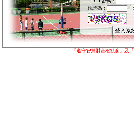
CIP密碼：
驗證碼：
『遵守智慧財產權觀念』及『